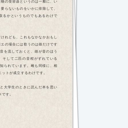
生物の受容器というのは一般に、い
、要らないものをいかに排除して、
取るかというものでもあるわけで
すけれども、これもなかなかおもし
バエの場合には歌うのは雄だけです
す音を流しておくと、雄が音のほう
。そして二匹の音程がずれている
が知られています。雌も同様に、相
エットが成立するわけです。
ふと大学生のときに読んだ本を思い
本です。