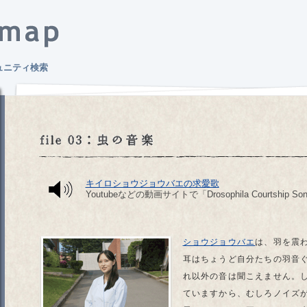
ュニティ検索
キイロショウジョウバエの求愛歌
Youtubeなどの動画サイトで「Drosophila Courtsh
ショウジョウバエ
は、羽を震
耳はちょうど自分たちの羽音
れ以外の音は聞こえません。
ていますから、むしろノイズ