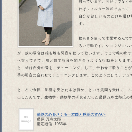
思っています。耳だけでなく
わばフィルター装置であって
自分が欲しいものだけを選び
す。
蚊も音を使って求愛するんで
ろい行動です。ショウジョウ
が、蚊の場合は雄も雌も羽音を使って歌います。そこで雌の出
へ寄ってきて、雌と雄で羽音を聞き合うような行動をとります
と、雄は自分の音を「チューニング」して、合わせて歌うこと
手の羽音に合わせてチューニングします。このようにして、デュ
ところで今回「影響を受けた本は何か」という質問を受けて、
出したんです。生物学・動物学の研究者だった桑原万寿太郎氏の
動物の心をさぐる—本能と感覚のすがた
桑原 万寿太郎
慶応通信 1956年