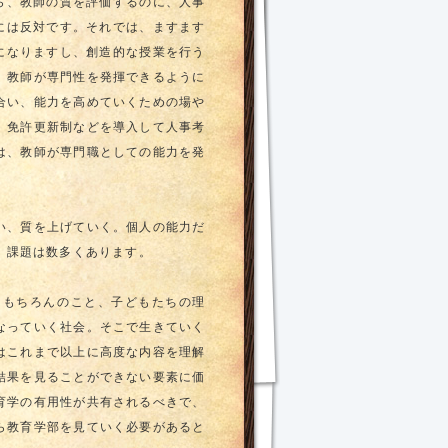
ら、教師の質を評価するのに、人事
には反対です。それでは、ますます
になりますし、創造的な授業を行う
、教師が専門性を発揮できるように
合い、能力を高めていくための場や
、免許更新制などを導入して人事考
は、教師が専門職としての能力を発
い、質を上げていく。個人の能力だ
、課題は数多くあります。
はもちろんのこと、子どもたちの理
なっていく社会。そこで生きていく
はこれまで以上に高度な内容を理解
結果を見ることができない要素に価
育学の有用性が共有されるべきで、
ら教育学部を見ていく必要があると