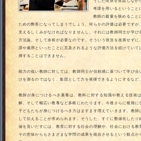
うした現状を容認しなが
考課を用いるということ
教師の裁量を狭めること
ための弊害になってしまうでしょう。何らかの評価は必要ですが
支えるしくみがなければなりませんし、それには教師同士が学び
方法論、そして余裕が必要なのです。そういう状況を改善せずに
課や雇用といったことに言及されるような評価方法を続けていて
揮することはできません。
能力の低い教師に対しては、教師同士が信頼感に基づいて学び合
けを測るのではなく、集団として力を発揮できるようにするなど
教師が身につけるべき素養は、教科に対する知識や教える技術
解、そして幅広い教養など多岐にわたります。今後さらに複雑に
子どもたちが身につけるべき力はますます増えていきます。教師
して伝えることが求められます。そうした、すぐに数値化したり
値を見いだすには、教育に対する社会の理解や、社会における教
その意味からもさまざまな学問の成果を統合させるという観点か