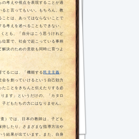
らの考えや視点を表現することが過
いると言ってもいい。もちろん、教
ることは、あってはならないことで
する考えを述べることもできない、
なくとも、「自分はこう思うけれど
ち位置で、社会で起こっている事柄
て解決のための意欲も同時に育つよ
育てるには、「機能する
民主主義
」
社会を創っていけるという自己効力
ったことをきちんと伝えたりする必
あります」というだけの、「カタロ
、子どもたちの力にはなりません。
調査）では、日本の教師は、子ども
保持したり、さまざまな指導方法や
いう結果が出ています。また、自身