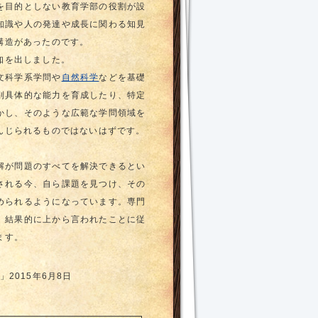
を目的としない教育学部の役割が設
知識や人の発達や成長に関わる知見
構造があったのです。
知を出しました。
文科学系学問や
自然科学
などを基礎
別具体的な能力を育成したり、特定
かし、そのような広範な学問領域を
んじられるものではないはずです。
解が問題のすべてを解決できるとい
される今、自ら課題を見つけ、その
められるようになっています。専門
、結果的に上から言われたことに従
ます。
2015年6月8日