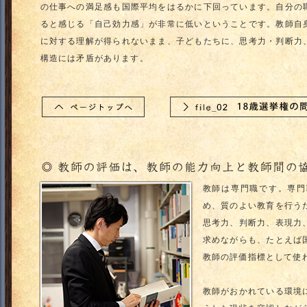
の仕事への満足感も国際平均をはるかに下回っています。自分の
ると感じる「自己効力感」が非常に低いということです。教師自
に対する理解が得られないまま、子どもたちに、思考力・判断力
構造には矛盾があります。
教師は専門職です。専門
め、質のよい教育を行う
思考力、判断力、表現力
求めながらも、たとえば
教師の評価指標として使
教師がおかれている環境