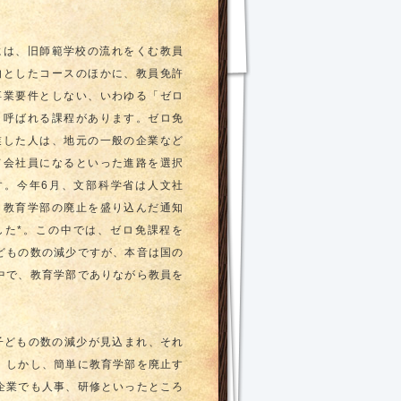
には、旧師範学校の流れをくむ教員
的としたコースのほかに、教員免許
卒業要件としない、いわゆる「ゼロ
と呼ばれる課程があります。ゼロ免
業した人は、地元の一般の企業など
て会社員になるといった進路を選択
す。今年6月、文部科学省は人文社
、教育学部の廃止を盛り込んだ通知
した*。この中では、ゼロ免課程を
どもの数の減少ですが、本音は国の
中で、教育学部でありながら教員を
子どもの数の減少が見込まれ、それ
。しかし、簡単に教育学部を廃止す
企業でも人事、研修といったところ