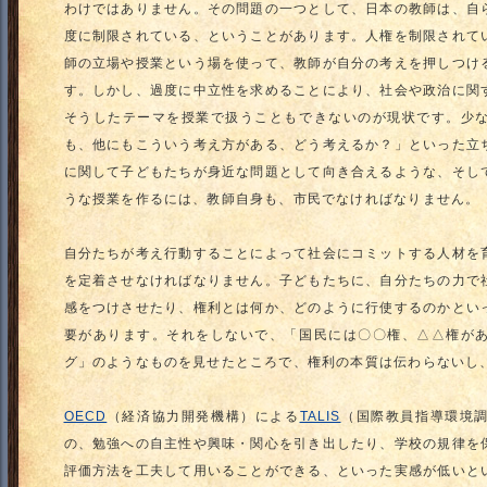
わけではありません。その問題の一つとして、日本の教師は、自
度に制限されている、ということがあります。人権を制限されて
師の立場や授業という場を使って、教師が自分の考えを押しつけ
す。しかし、過度に中立性を求めることにより、社会や政治に関
そうしたテーマを授業で扱うこともできないのが現状です。少
も、他にもこういう考え方がある、どう考えるか？」といった立
に関して子どもたちが身近な問題として向き合えるような、そし
うな授業を作るには、教師自身も、市民でなければなりません。
自分たちが考え行動することによって社会にコミットする人材を
を定着させなければなりません。子どもたちに、自分たちの力で
感をつけさせたり、権利とは何か、どのように行使するのかとい
要があります。それをしないで、「国民には〇〇権、△△権が
グ」のようなものを見せたところで、権利の本質は伝わらないし
OECD
（経済協力開発機構）による
TALIS
（国際教員指導環境
の、勉強への自主性や興味・関心を引き出したり、学校の規律を
評価方法を工夫して用いることができる、といった実感が低いと