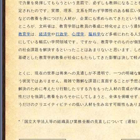
で力量を発揮してもらうという意図で、必ずしも教師になること
定されたのです。実際、理系、文系を問わず学際性のある幅広い
などの教養を身につけた人材が、企業にも求められてきたという
ところが、文科省は、教育学部は教員の養成に特化せよという通
教育学
は、
経済学
や
行政学
、
心理学
、
脳科学
など多岐にわたる人
にしている幅広い学問領域です。ですから、教育学そのものが個
の社会課題を解決するといったことはあまりないと思います。し
基礎とした教育学的教養が社会にもたらしてきた影響は決して軽
とくに、現在の世界は将来への見通しが不透明で、一つの明確な
う状況ではありません。複雑で難解な課題に直面することが予想
解決のために考えたり行動したりする力をもった人材の育成が求
性だけを強調し教養をおろそかにしてしまうと、全体を俯瞰せず
うだけのクリエイティビティの低い人材を生み出す可能性もあり
*「国立大学法人等の組織及び業務全般の見直しについて（通知）」