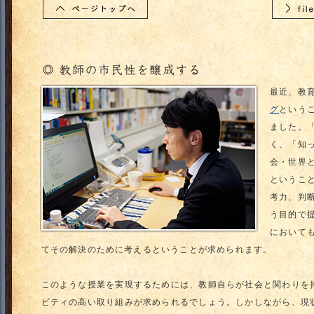
最近、教
グ
という
ました。
く、「知
会・世界
というこ
考力、判
う目的で
において
てその解決のために考えるということが求められます。
このような授業を実現するためには、教師自らが社会と関わりを
ビティの高い取り組みが求められるでしょう。しかしながら、現