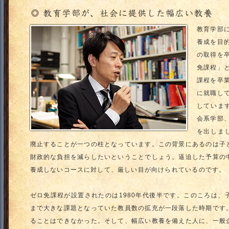
教育学部
養成を目
の取得を
免課程」
課程を卒
に就職し
していま
会系学部
を出しま
廃止することが一つの柱となっています。この背景にあるのは子
財政的な負担を減らしたいということでしょう。逼迫した予算の
養成しないコースに対して、厳しい目が向けられているのです。
ゼロ免課程が設置されたのは1980年代後半です。このころは、
まで大きな課題となっていた教員数の拡充が一段落した時期です
ることはできなかった。そして、幅広い教養を備えた人に、一般