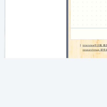
interview中川毅
researchmap 